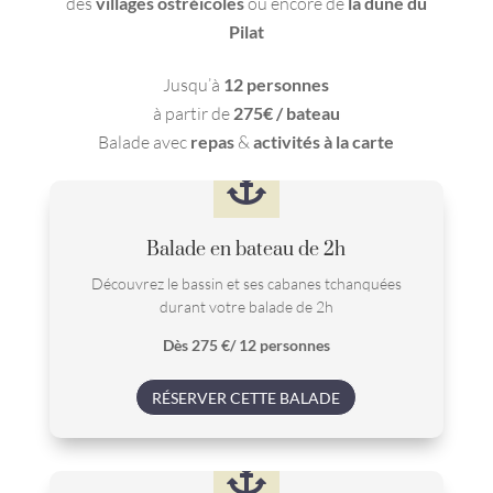
des
villages ostréïcoles
ou encore de
la dune du
Pilat
Jusqu’à
12 personnes
à partir de
275€ / bateau
Balade avec
repas
&
activités à la carte

Balade en bateau de 2h
Découvrez le bassin et ses cabanes tchanquées
durant votre balade de 2h
Dès 275 €/ 12 personnes
RÉSERVER CETTE BALADE
