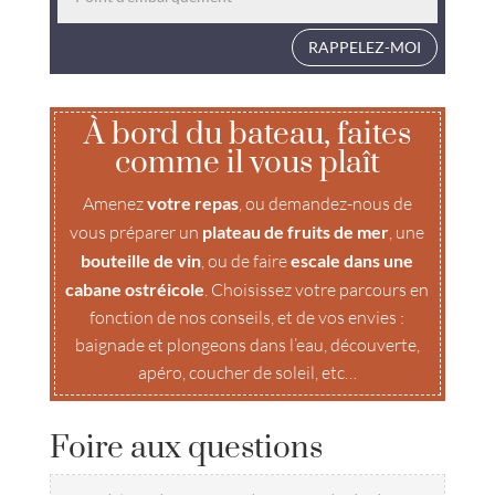
RAPPELEZ-MOI
À bord du bateau, faites
comme il vous plaît
Amenez
votre repas
, ou demandez-nous de
vous préparer un
plateau de fruits de mer
, une
bouteille de vin
, ou de faire
escale dans une
cabane ostréicole
. Choisissez votre parcours en
fonction de nos conseils, et de vos envies :
baignade et plongeons dans l’eau, découverte,
apéro, coucher de soleil, etc…
Foire aux questions