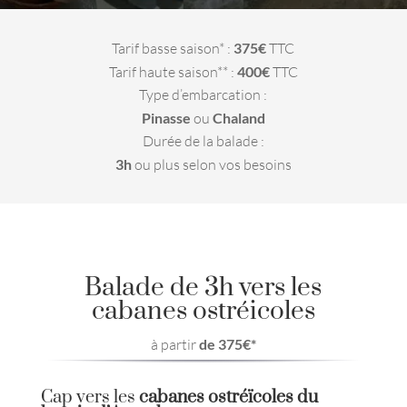
Tarif basse saison* :
375€
TTC
Tarif haute saison** :
400€
TTC
Type d’embarcation :
Pinasse
ou
Chaland
Durée de la balade :
3h
ou plus selon vos besoins
Balade de 3h vers les
cabanes ostréicoles
à partir
de 375€*
Cap vers les
cabanes ostréïcoles du